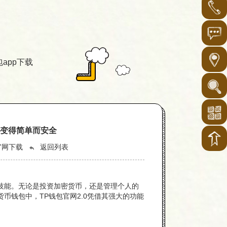
包app下载
理变得简单而安全
官网下载
返回列表
技能。无论是投资加密货币，还是管理个人的
币钱包中，TP钱包官网2.0凭借其强大的功能