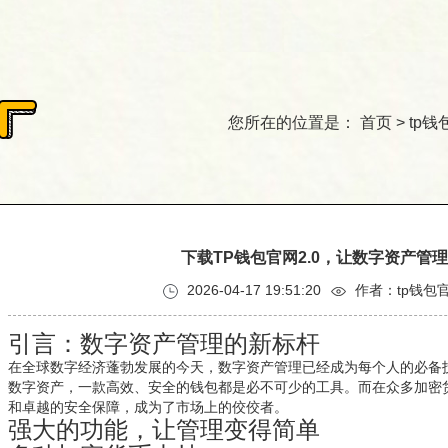
您所在的位置是：
首页
>
tp钱
下载TP钱包官网2.0，让数字资产管
2026-04-17 19:51:20
作者：tp钱包
引言：数字资产管理的新标杆
在全球数字经济蓬勃发展的今天，数字资产管理已经成为每个人的必备
数字资产，一款高效、安全的钱包都是必不可少的工具。而在众多加密货
和卓越的安全保障，成为了市场上的佼佼者。
强大的功能，让管理变得简单