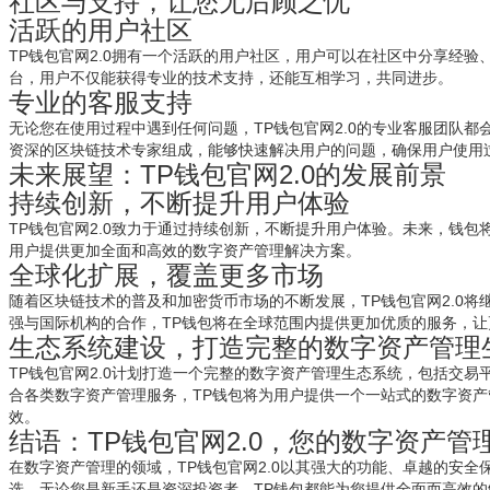
社区与支持，让您无后顾之忧
活跃的用户社区
TP钱包官网2.0拥有一个活跃的用户社区，用户可以在社区中分享经
台，用户不仅能获得专业的技术支持，还能互相学习，共同进步。
专业的客服支持
无论您在使用过程中遇到任何问题，TP钱包官网2.0的专业客服团队
资深的区块链技术专家组成，能够快速解决用户的问题，确保用户使用
未来展望：TP钱包官网2.0的发展前景
持续创新，不断提升用户体验
TP钱包官网2.0致力于通过持续创新，不断提升用户体验。未来，钱
用户提供更加全面和高效的数字资产管理解决方案。
全球化扩展，覆盖更多市场
随着区块链技术的普及和加密货币市场的不断发展，TP钱包官网2.0
强与国际机构的合作，TP钱包将在全球范围内提供更加优质的服务，让
生态系统建设，打造完整的数字资产管理
TP钱包官网2.0计划打造一个完整的数字资产管理生态系统，包括交
合各类数字资产管理服务，TP钱包将为用户提供一个一站式的数字资
效。
结语：TP钱包官网2.0，您的数字资产管
在数字资产管理的领域，TP钱包官网2.0以其强大的功能、卓越的安
选。无论您是新手还是资深投资者，TP钱包都能为您提供全面而高效的解