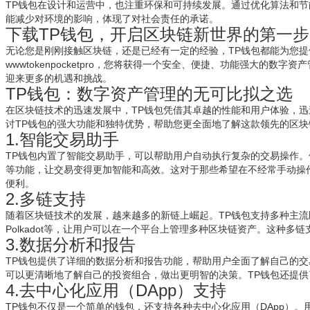
TP钱包在设计和运营中，也注重环保和可持续发展。通过优化算法和节
能减少对环境的影响，体现了对社会责任的承诺。
下载TP钱包，开启区块链新世界的第一步
无论您是刚刚接触区块链，还是已经有一定的经验，TP钱包都能为您提
wwwtokenpocketpro，您将获得一个安全、便捷、功能强大的数
迎来更多的机遇和挑战。
TP钱包：数字资产管理的无可比拟之选
在区块链技术的迅速发展中，TP钱包凭借其卓越的性能和用户体验，
讨TP钱包的强大功能和独特优势，帮助您更全面地了解这款领先的区块
1.智能交易助手
TP钱包内置了智能交易助手，可以帮助用户自动执行复杂的交易操作
等功能，让交易变得更加智能和高效。这对于那些希望在不经常手动操
便利。
2.多链支持
随着区块链技术的发展，越来越多的新链上崛起。TP钱包支持多种主流区块链，
Polkadot等，让用户可以在一个平台上管理多种区块链资产。这种
3.数据分析和报告
TP钱包提供了详细的数据分析和报告功能，帮助用户全面了解自己的
可以更清晰地了解自己的投资组合，做出更明智的决策。TP钱包还提
4.去中心化应用（DApp）支持
TP钱包不仅是一个简单的钱包，还支持各种去中心化应用（DApp）。